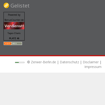
Gelistet
Powered by
BonusCounter.de
Tages-Charts
PLATZ 46
©
Zerwer-Berlin.de
|
Datenschutz
|
Disclaimer
|
Impressum